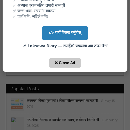
✅ अभ्यास प्रश्नसहित तयारी सामग्री
Like our Facebook Page
✅ सरल भाषा, उपयोगी व्याख्या
✅ जहाँ पनि, जहिले पनि!
👉 यहाँ क्लिक गर्नुहोस्
Informational Site
📌 Loksewa Diary — तपाईंको सफलता अब टाढा छैन!
❌ Close Ad
Popular Posts
सरकारी लेखा प्रणाली र लेखापरीक्षण सम्वन्धी जानकारी
May 15,
2019
महालेखा नियन्त्रक कार्यालयका काम, कर्तव्य र जिम्मेवारी
January
08, 2025