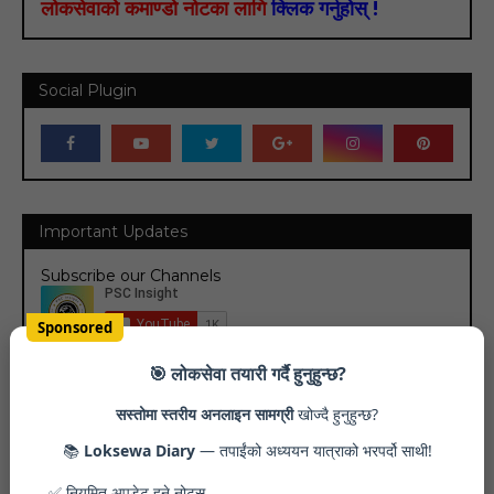
लोकसेवाको कमाण्डो नोटका लागि
क्लिक गर्नुहोस् !
Social Plugin
Important Updates
Subscribe our Channels
Sponsored
🎯 लोकसेवा तयारी गर्दै हुनुहुन्छ?
सस्तोमा स्तरीय अनलाइन सामग्री
खोज्दै हुनुहुन्छ?
📚
Loksewa Diary
— तपाईंको अध्ययन यात्राको भरपर्दो साथी!
✅ नियमित अपडेट हुने नोट्स