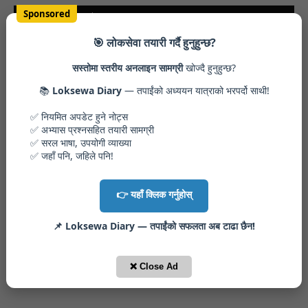
Sponsored
You may like these posts
🎯 लोकसेवा तयारी गर्दै हुनुहुन्छ?
समसामयिक शृङ्खला (असार, ०७८)
July 07, 2021
सस्तोमा स्तरीय अनलाइन सामग्री
खोज्दै हुनुहुन्छ?
📚
Loksewa Diary
— तपाईंको अध्ययन यात्राको भरपर्दो साथी!
राष्ट्रिय तथा अन्तर्राष्ट्रिय दिवसका नाराहरु
July 07, 2021
✅ नियमित अपडेट हुने नोट्स
✅ अभ्यास प्रश्नसहित तयारी सामग्री
लिपि : बहस कम, विवाद धेरै
February 17, 2019
✅ सरल भाषा, उपयोगी व्याख्या
✅ जहाँ पनि, जहिले पनि!
👉 यहाँ क्लिक गर्नुहोस्
Post a Comment
📌 Loksewa Diary — तपाईंको सफलता अब टाढा छैन!
0 Comments
❌ Close Ad