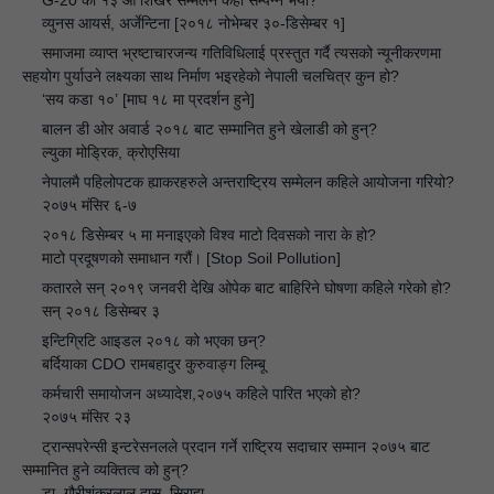
G-20 को १३ औं शिखर सम्मेलन कहा सम्पन्न भयो?
🔘
व्युनस आयर्स, अर्जेन्टिना [२०१८ नोभेम्बर ३०-डिसेम्बर १]
👉
समाजमा व्याप्त भ्रष्टाचारजन्य गतिविधिलाई प्रस्तुत गर्दै त्यसको न्यूनीकरणमा
🔘
सहयोग पुर्याउने लक्ष्यका साथ निर्माण भइरहेको नेपाली चलचित्र कुन हो?
‘सय कडा १०’ [माघ १८ मा प्रदर्शन हुने]
👉
बालन डी ओर अवार्ड २०१८ बाट सम्मानित हुने खेलाडी को हुन्?
🔘
ल्युका मोड्रिक, क्रोएसिया
👉
नेपालमै पहिलोपटक ह्याकरहरुले अन्तराष्ट्रिय सम्मेलन कहिले आयोजना गरियो?
🔘
२०७५ मंसिर ६-७
👉
२०१८ डिसेम्बर ५ मा मनाइएको विश्व माटो दिवसको नारा के हो?
🔘
माटो प्रदूषणको समाधान गरौं। [Stop Soil Pollution]
👉
कतारले सन् २०१९ जनवरी देखि ओपेक बाट बाहिरिने घोषणा कहिले गरेको हो?
🔘
सन् २०१८ डिसेम्बर ३
👉
इन्टिग्रिटि आइडल २०१८ को भएका छन्?
🔘
बर्दियाका CDO रामबहादुर कुरुवाङ्ग लिम्बू
👉
कर्मचारी समायोजन अध्यादेश,२०७५ कहिले पारित भएको हो?
🔘
२०७५ मंसिर २३
👉
ट्रान्सपरेन्सी इन्टरेसनलले प्रदान गर्ने राष्ट्रिय सदाचार सम्मान २०७५ बाट
🔘
सम्मानित हुने व्यक्तित्व को हुन्?
डा. गौरीशंकरलाल दास, सिराहा