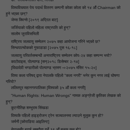
👉
विश्वविख्यात पेय पदार्थ वितरण कम्पनी कोका कोला को १४ औं Chairman को
🔘
हुने भएका छन्?
जेम्स क्विन्से [२०१९ अप्रिल बाट]
👉
जर्जियाको पहिलो महिला राष्ट्रपति को हुन्?
🔘
सालोम जुराविसभिली
👉
राष्ट्रिय जलवायु सम्मेलन २०७५ कहा आयोजना गरिने भएको छ?
🔘
सिन्धपाल्चोकको गुफाडाडा [२०७५ पुस १६-१८]
👉
जलवायु परिवर्तसम्बन्धी अन्तराष्ट्रिय सम्मेलन कोप-२४ कहा सम्पन्न भयो?
🔘
काटोवाइस, पोल्याण्ड [सन्२०१८ डिसेम्बर २-१४]
👉
[विद्यादेवी भण्डारीको पोल्याण्ड भ्रमण ⇨२०७५ मंसिर १५-२०]
🔊
विश्व कला परिषद् द्वारा नेपालकै पहिलो "कला नगरी" भनेर कुन नगर लाई घोषणा
🔘
गरियो?
ललितपुर महानगरपालिका [विश्वको ३५ औं कला नगरी]
👉
"Human Rights: Human Wrongs" नामक अङ्ग्रेजी कृतिका लेखक को
🔘
हुन्?
कूटनीतिज्ञ शम्भुराम सिंखडा
👉
विश्वकै पहिलो हाइड्रोजन ट्रेन सञ्चालनमा ल्याउने मुलुक कुन हो?
🔘
जर्मनी [कोराडिया आइलिन्ट]
👉
नेपालसँग हवाई सम्झौता गर्ने ३९ औं मुलुक कुन हो?