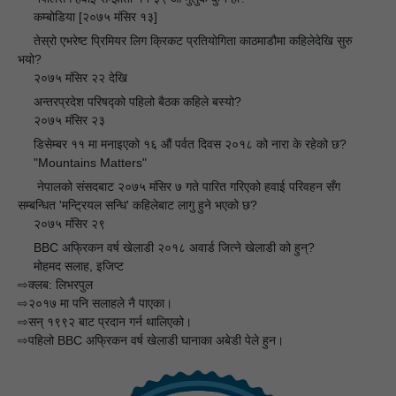
🔘
कम्बोडिया [२०७५ मंसिर १३]
👉
तेस्रो एभरेष्ट प्रिमियर लिग क्रिकट प्रतियोगिता काठमाडौमा कहिलेदेखि सुरु
🔘
भयो?
२०७५ मंसिर २२ देखि
👉
अन्तरप्रदेश परिषद्को पहिलो बैठक कहिले बस्यो?
🔘
२०७५ मंसिर २३
👉
डिसेम्बर ११ मा मनाइएको १६ औं पर्वत दिवस २०१८ को नारा के रहेको छ?
🔘
"Mountains Matters"
👉
नेपालको संसदबाट २०७५ मंसिर ७ गते पारित गरिएको हवाई परिवहन सँग
🔘
सम्बन्धित 'मन्ट्रियल सन्धि' कहिलेबाट लागु हुने भएको छ?
२०७५ मंसिर २९
👉
BBC अफ्रिकन वर्ष खेलाडी २०१८ अवार्ड जित्ने खेलाडी को हुन्?
🔘
मोहमद सलाह, इजिप्ट
👉
⇨क्लब: लिभरपुल
⇨२०१७ मा पनि सलाहले नै पाएका।
⇨सन् १९९२ बाट प्रदान गर्न थालिएको।
⇨पहिलो BBC अफ्रिकन वर्ष खेलाडी घानाका अबेडी पेले हुन।