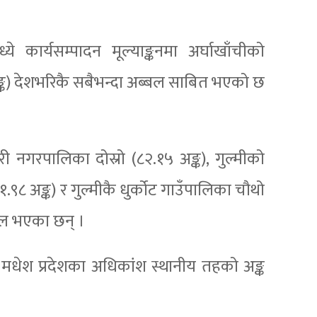
✅ जहाँ पनि, जहिले पनि!
े कार्यसम्पादन मूल्याङ्कनमा अर्घाखाँचीको
👉 यहाँ क्लिक गर्नुहोस्
्क) देशभरिकै सबैभन्दा अब्बल साबित भएको छ
📌 Loksewa Diary — तपाईंको सफलता अब टाढा छैन!
❌ Close Ad
ी नगरपालिका दोस्रो (८२.१५ अङ्क), गुल्मीको
.९८ अङ्क) र गुल्मीकै धुर्कोट गाउँपालिका चौथो
फल भएका छन् ।
मा मधेश प्रदेशका अधिकांश स्थानीय तहको अङ्क