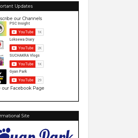
ortant Updates
scribe our Channels
e our Facebook Page
rmational Site