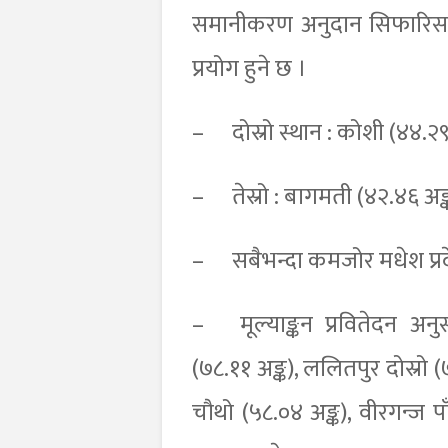
समानीकरण अनुदान सिफारिस 
प्रयोग हुने छ ।
–
दोस्रो स्थान : कोशी (४४.२९
–
तेस्रो : बागमती (४२.४६ अङ
–
सबैभन्दा कमजोर मधेश प्रद
–
मूल्याङ्कन प्रवितेदन 
(७८.११ अङ्क), ललितपुर दोस्रो (
चौथो (५८.०४ अङ्क), वीरगन्ज पा