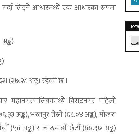
Go
गर्दा लिइने आधारमध्ये एक आधारका रूपमा
Tota
 अङ्क)
्क)
Sponsored
ेश (२७.२८ अङ्क) रहेको छ ।
🎯 लोकसेवा तयारी गर्दै हुनुहुन्छ?
अनुसार महानगरपालिकामध्ये विराटनगर पहिलो
सस्तोमा स्तरीय अनलाइन सामग्री
खोज्दै हुनुहुन्छ?
७६.३३ अङ्क), भरतपुर तेस्रो (६८.०४ अङ्क), पोखरा
📚
Loksewa Diary
— तपाईंको अध्ययन यात्राको भरपर्दो साथी!
✅ नियमित अपडेट हुने नोट्स
ँचौँ (५४ अङ्क) र काठमाडौँ छैटौँ (४४.९७ अङ्क)
✅ अभ्यास प्रश्नसहित तयारी सामग्री
✅ सरल भाषा, उपयोगी व्याख्या