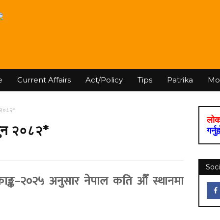
e
Current Affairs
Act/Policy
Tips
Patrika
Mo
न २०८२*
लोक
गुन २०८२*
गर्नु
Soci
चकाङ्क–२०२५ अनुसार नेपाल कति औँ स्थानमा