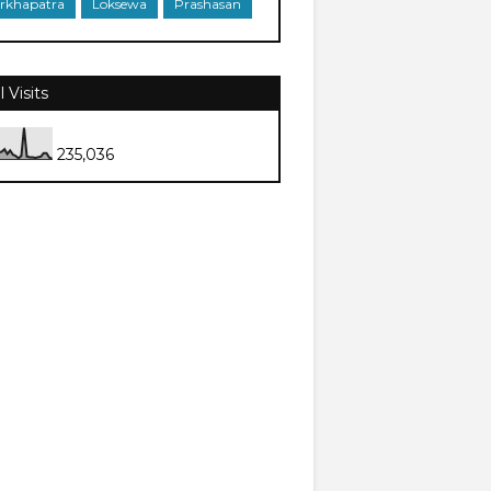
rkhapatra
Loksewa
Prashasan
l Visits
235,036