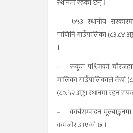
स्थानमा रहेका छन् ।
–
७५३ स्थानीय सरकारमध्य
पाणिनि गाउँपालिका (८३.८४ अङ
।
–
रुकुम पश्चिमको चौरजहार
मालिका गाउँपालिकाले तेस्रो (८१
(८०.५२ अङ्क) स्थानमा रहन स
–
कार्यसम्पादन मूल्याङ्कन
कमजोर आएको छ ।