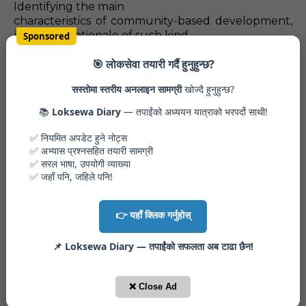
Identifying the main
characteristics of community-based development,
justify the rationale of such kind
Sponsored
of development in rural development.
🎯 लोकसेवा तयारी गर्दै हुनुहुन्छ?
सस्तोमा स्तरीय अनलाइन सामग्री
खोज्दै हुनुहुन्छ?
📚
Loksewa Diary
— तपाईंको अध्ययन यात्राको भरपर्दो साथी!
Section (D) - 10 Marks x 2
Questions = 20 Marks
✅ नियमित अपडेट हुने नोट्स
✅ अभ्यास प्रश्नसहित तयारी सामग्री
✅ सरल भाषा, उपयोगी व्याख्या
✅ जहाँ पनि, जहिले पनि!
9.
वातावरणीय
ह्वासका प्रमुख कारकहरु आँल्याउँदै तिनको नियन्त्रणका प्रभावकारी
👉 यहाँ क्लिक गर्नुहोस्
उपायहरु उल्लेख
गर्नुहोस्‌ ।
📌 Loksewa Diary — तपाईंको सफलता अब टाढा छैन!
❌ Close Ad
Identify the major factors