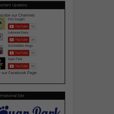
ortant Updates
scribe our Channels
e our Facebook Page
rmational Site