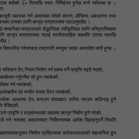
ैठक बसेको ६० दिनपछि स्वतः निष्क्रिय हुनेछ भन्ने व्यवस्था छ ।
ा)
,
,
कानूनी व्यवस्था गर्न आवश्यक परेको कारण
औचित्य
अवधारणा तथा
्बन्धमा रायका लागि कानून मन्त्रालयमा पठाउनुपर्दछ
।
ि सम्बन्धित मन्त्रालयले सैद्धान्तिक स्वीकृतिका लागि मन्त्रिपरिषदमा
गि कानून मन्त्रालयमा पठाई मस्यौदासहित सहमति प्राप्त भएपछि
र्दछ
।
्ष सिफारिस गरेपश्चात् राष्ट्रपति सन्तुष्ट भएमा अध्यादेश जारी हुन्छ
।
,
,
मा संविधान ऐन
नियम निर्माण गर्न दबाब पर्ने प्रवृत्ति बढ्दै गएको
,
म्बोधन गर्नुपर्नेमा सो हुन नसकेको
,
धित्व गर्न नसकेको
,
 उल्लेखनीय एवं गम्भीर रूपमा लिन नसकेको
,
्वार्थका आधारमा ऐन
बनाउन संसदबाट पारित गराउन कठिनाइ हुने
,
त्ति देखिएको
,
प्रवृत्ति र दातृसंस्थाको दबाबमा कानून निर्माण हुने गरेको
 गर्न नसक्दा अदालतबाट निर्देशनात्मक आदेश दिइरहनुपर्ने स्थिति
आवश्यकतानुसार निर्माण प्रक्रियामा सरोकारवालाको सहभागिता हुन