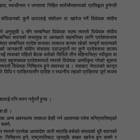
,
डता
स्वाधीनता र जनतामा निहित सार्वभौमसत्ताको प्रतिकूल हुनेगरी
संविधानको कुनै धारालाई संशोधन वा खारेज गर्ने विधेयक संघीय
को अनुसूची ६ सँग सम्बन्धित विधेयक भएमा त्यस्तो विधेयक संघीय
्बन्धित सदनको सभामुख वा अध्यक्षले सहमतिका लागि प्रदेशसभामा
ित्र
सम्बन्धित प्रदेश सभाका तत्काल कायम रहेको सम्पूर्ण सदस्यको
सको जानकारी संघीय संसदमा पठाउनुपर्ने तर कुनै प्रदेशसभा कायम
 भई त्यसको पहिलो बैठक बसेको मितिले तीन महिनाभित्र स्वीकृत वा
ित्र बहुसंख्यक प्रदेशसभाले त्यस्तो विधेयक अस्वीकृत गरेको सूचना
्यस्तो विधेयक निष्क्रिय हुने व्यवस्था छ । यसबाट नेपालको कानून
को विधि र प्रक्रियासँग प्रदेश र स्थानीय तहको प्रक्रिया पूर्ण रूपमा
लाई पनि मनन गर्नुपर्ने हुन्छ
।
ेश हो
।
 अन्य अवस्थामा तत्काल केही गर्न आवश्यक परेमा मन्त्रिपरिषद्को
,
 सक्ने
र त्यस्तो प्रत्येक अध्यादेश जारी भएपछि बसेको संसदको दुवै सदनको
,
 निष्क्रिय हुने
राष्ट्रपतिबाट जुनसुकै बखत खारेज हुन सक्ने र