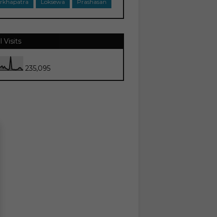
rkhapatra
Loksewa
Prashasan
l Visits
235,095