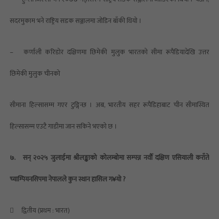
सदरमुकाम भने राष्ट्रिय सडक सञ्जालमा जोडिन बाँकी थियो ।
–
कर्णाली करिडोर दक्षिणमा छिमेकी मुलुक भारतको सीमा रूपैडियादेखि उत्तर
छिमेकी मुलुक चीनको
सीमाना हिल्सासम्म गएर टुङ्गिन्छ । अब, भारतीय सहर रूपैडिहाबाट चीन सीमास्थित
हिल्सासम्म एउटै गाडीमा जान सकिने भएको छ ।
७.
सन् २०२५ जुलाईमा श्रीलङ्काको कोलम्बोमा सम्पन्न नवौँ दक्षिण एसियाली कराँते
च्याम्पियनसिपमा नेपालले कुन स्थान हासिल ग¥यो ?

द्वितीय (प्रथम : भारत)