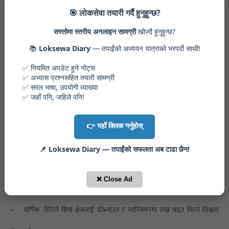
–
ऋणीसँग नेपाल राष्ट्र बैङ्क कार्यक्रम सञ्चालन गरिने ।
🎯 लोकसेवा तयारी गर्दै हुनुहुन्छ?
सस्तोमा स्तरीय अनलाइन सामग्री
खोज्दै हुनुहुन्छ?
१०.
बिमा प्राधिकरणले सरकारी स्कुलका विद्यार्थीलाई बिमाको दायरामा ल्याउने गरी
📚
Loksewa Diary
— तपाईंको अध्ययन यात्राको भरपर्दो साथी!
आर्थिक वर्ष २०८२/८३ को बिमा नीति तथा कार्यक्रम कहिले सार्वजनिक गरेको हो ?
✅ नियमित अपडेट हुने नोट्स
✅ अभ्यास प्रश्नसहित तयारी सामग्री
✅ सरल भाषा, उपयोगी व्याख्या
✅ जहाँ पनि, जहिले पनि!

विसं २०८२ असार २४
👉 यहाँ क्लिक गर्नुहोस्
–
प्रचलित कानुन, राष्ट्रिय बिमा नीति, नियमावली, प्राधिकरणको पञ्चवर्षीय रणनीतिक
📌 Loksewa Diary — तपाईंको सफलता अब टाढा छैन!
योजना, विगतका कार्यक्रम तथा अन्तर्राष्ट्रिय असल अभ्यासलाई आधार बनाई वार्षिक नीति
बनाइएको प्राधिकरणले जनाएको ।
❌ Close Ad
–
वार्षिक नीतिले बिमा क्षेत्रलाई डो¥याउन र स्वनियमनमा राख्न मद्दत मिल्ने विश्वास