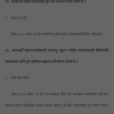
१२.
सरकारले राष्ट्रिय कोदो दिवस कुन दिन मनाउने निर्णय गरेको छ ?

साउन १६ गते
–
विसं २०८२ असार २३ को मन्त्रीपरिषद् बैठकद्वारा यससम्बन्धी निर्णय गरिएको ।
१३.
काठमाडौँ महानगरपालिकाले जलवायु सङ्कट र फोहोर व्यवस्थापनको दीर्घकालीन
समाधानका लागि कुन अभियान सञ्चालन गर्ने घोषणा गरेको छ ?

जिरो वेस्ट सिटी
–
विसं २०८२ असार २९ को नगर सभामा नीति तथा कार्यक्रम सार्वजनिक गर्दै मेयर
बालेन्द्र शाहले फोहोरबाट ऊर्जा उत्पादन (वेस्ट टु इनर्जी), सामुदायिक पुनः प्रयोग केन्द्र र