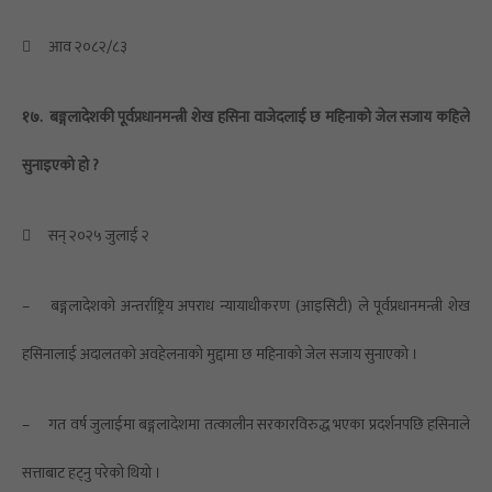

आव २०८२/८३
१७.
बङ्गलादेशकी पूर्वप्रधानमन्त्री शेख हसिना वाजेदलाई छ महिनाको जेल सजाय कहिले
सुनाइएको हो ?

सन् २०२५ जुलाई २
–
बङ्गलादेशको अन्तर्राष्ट्रिय अपराध न्यायाधीकरण (आइसिटी) ले पूर्वप्रधानमन्त्री शेख
हसिनालाई अदालतको अवहेलनाको मुद्दामा छ महिनाको जेल सजाय सुनाएको ।
–
गत वर्ष जुलाईमा बङ्गलादेशमा तत्कालीन सरकारविरुद्ध भएका प्रदर्शनपछि हसिनाले
सत्ताबाट हट्नु परेको थियो ।