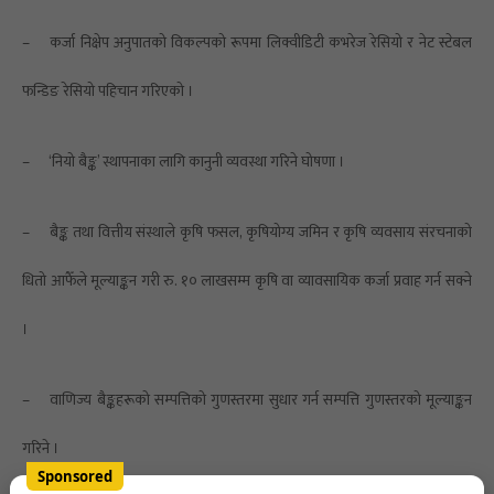
–
कर्जा निक्षेप अनुपातको विकल्पको रूपमा लिक्वीडिटी कभरेज रेसियो र नेट स्टेबल
फन्डिङ रेसियो पहिचान गरिएको ।
–
‘नियो बैङ्क’ स्थापनाका लागि कानुनी व्यवस्था गरिने घोषणा ।
–
बैङ्क तथा वित्तीय संस्थाले कृषि फसल, कृषियोग्य जमिन र कृषि व्यवसाय संरचनाको
धितो आफैँले मूल्याङ्कन गरी रु. १० लाखसम्म कृषि वा व्यावसायिक कर्जा प्रवाह गर्न सक्ने
।
–
वाणिज्य बैङ्कहरूको सम्पत्तिको गुणस्तरमा सुधार गर्न सम्पत्ति गुणस्तरको मूल्याङ्कन
गरिने ।
Sponsored