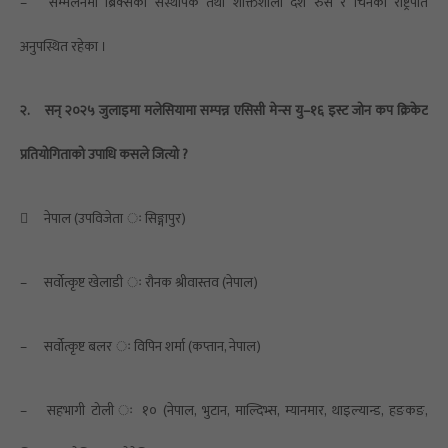
–
सम्मेलनमा ब्रिक्सका संस्थापक तथा शक्तिशाली देश रुस र चिनका राष्ट्रपति
अनुपस्थित रहेका ।
२.
सन् २०२५ जुलाइमा मलेसियामा सम्पन्न एसिसी मेन्स यु–१६ इस्ट जोन कप क्रिकेट
प्रतियोगिताको उपाधि कसले जित्यो ?

नेपाल (उपविजेता ः सिङ्गापुर)
–
सर्वोत्कृष्ट खेलाडी ः रौनक श्रीवास्तव (नेपाल)
–
सर्वोत्कृष्ट बलर ः विपिन शर्मा (कप्तान, नेपाल)
–
सहभागी टोली ः १० (नेपाल, भुटान, माल्दिभ्स, म्यानमार, थाइल्यान्ड, हङकङ,