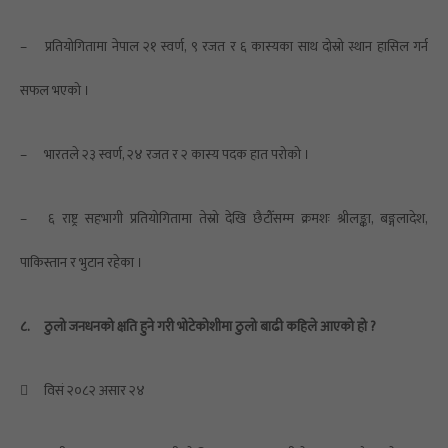
–
प्रतियोगितामा नेपाल २१ स्वर्ण, ९ रजत र ६ कास्यका साथ दोस्रो स्थान हासिल गर्न
सफल भएको ।
–
भारतले २३ स्वर्ण, २४ रजत र २ कास्य पदक हात परोको ।
–
६ राष्ट्र सहभागी प्रतियोगितामा तेस्रो देखि छैटौँसम्म क्रमशः श्रीलङ्का, बङ्गलादेश,
पाकिस्तान र भुटान रहेका ।
८.
ठुलो जनधनको क्षति हुने गरी भोटेकोशीमा ठुलो बाढी कहिले आएको हो ?

विसं २०८२ असार २४