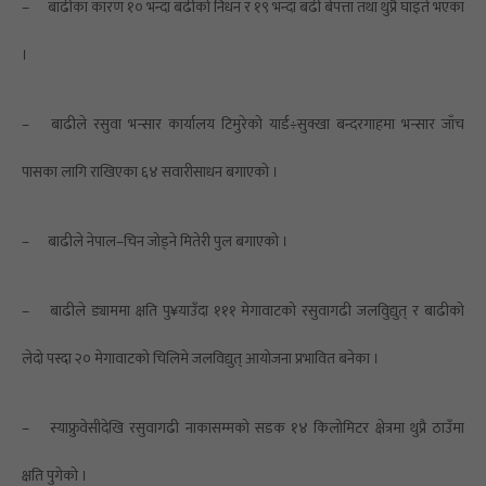
–
बाढीका कारण १० भन्दा बढीको निधन र १९ भन्दा बढी बेपत्ता तथा थुप्रै घाइते भएका
।
–
बाढीले रसुवा भन्सार कार्यालय टिमुरेको यार्ड÷सुक्खा बन्दरगाहमा भन्सार जाँच
पासका लागि राखिएका ६४ सवारीसाधन बगाएको ।
–
बाढीले नेपाल–चिन जोड्ने मितेरी पुल बगाएको ।
–
बाढीले ड्याममा क्षति पु¥याउँदा १११ मेगावाटको रसुवागढी जलविुद्युत् र बाढीको
लेदो पस्दा २० मेगावाटको चिलिमे जलविद्युत् आयोजना प्रभावित बनेका ।
–
स्याफ्रुवेसीदेखि रसुवागढी नाकासम्मको सडक १४ किलोमिटर क्षेत्रमा थुप्रै ठाउँमा
क्षति पुगेको ।