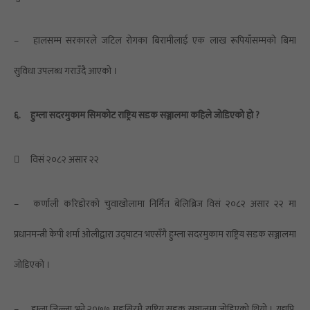
–
हालसम्म सरकारले जटिल रोगका बिरामीलाई एक लाख रूपियाँसम्मको बिमा
सुविधा उपलब्ध गराउँदै आएको ।
६.
हुम्ला सदरमुकाम सिमकोट राष्ट्रिय सडक सञ्जालमा कहिले जोडिएको हो ?

विसं २०८२ असार २२
–
कर्णाली करिडोरको चुवाखोलामा निर्मित बेलिब्रिज विसं २०८२ असार २२ मा
प्रधानमन्त्री केपी शर्मा ओलीद्वारा उद्घाटन भएसँगै हुम्ला सदरमुकाम राष्ट्रिय सडक सञ्जालमा
जोडिएको ।
–
हुम्ला जिल्ला भने २०७७ मङ्सिरमै राष्ट्रिय सडक सञ्जालमा जोडिएको थियो । यद्यपि,