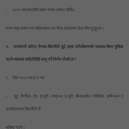
–
२०५२ सालमा त्रिवि प्रवेश गरेका अर्याल चर्चित
हास्य व्यङ्ग्यकार एवं साहित्यकार स्व. भैरव अर्यालका जेठा छोरा हुनुहुन्छ ।
५.
सरकारले जटिल रोगका बिरामीले दुई लाख रुपियाँसम्मको स्वास्थ्य बिमा सुविधा
पाउने व्यवस्था कहिलेदेखि लागु
गर्ने निर्णय गरेको छ ?

विसं २०८२ साउन १ गते
–
मुटु, मिर्गौला, हेड इन्जुरी, स्पाइनल इन्जुरी, सिकलसेल एनिमिया, पार्किन्सन र
अल्जाइमरका बिरामीले यो
सुविधा पाउने ।