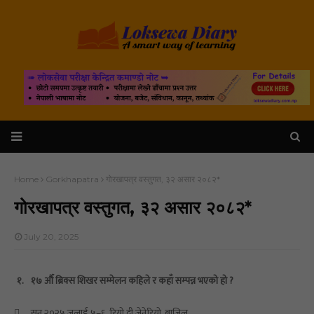
Home
Gorkhapatra
गोरखापत्र वस्तुगत, ३२ असार २०८२*
गोरखापत्र वस्तुगत, ३२ असार २०८२*
July 20, 2025
१.
१७ औँ ब्रिक्स शिखर सम्मेलन कहिले र कहाँ सम्पन्न भएको हो ?

सन् २०२५ जुलाई ५–६, रियो दी जेनेरियो, ब्राजिल