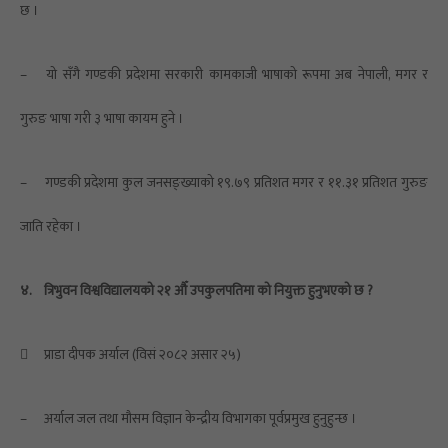
छ ।
–
यो सँगै गण्डकी प्रदेशमा सरकारी कामकाजी भाषाको रूपमा अब नेपाली, मगर र
गुरुङ भाषा गरी ३ भाषा कायम हुने ।
–
गण्डकी प्रदेशमा कुल जनसङ्ख्याको १९.७९ प्रतिशत मगर र ११.३१ प्रतिशत गुरुङ
जाति रहेका ।
४.
त्रिभुवन विश्वविद्यालयको २१ औँ उपकुलपतिमा को नियुक्त हुनुभएको छ ?

प्राडा दीपक अर्याल (विसं २०८२ असार २५)
–
अर्याल जल तथा मौसम विज्ञान केन्द्रीय विभागका पूर्वप्रमुख हुनुहुन्छ ।