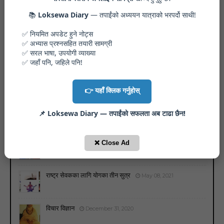
गोरखापत्र वस्तुगत, २७ जेठ २०८३*
June 11, 2026
📚
Loksewa Diary
— तपाईंको अध्ययन यात्राको भरपर्दो साथी!
✅ नियमित अपडेट हुने नोट्स
गोरखापत्र विषयगत, २७ जेठ २०८३* $
June 11, 2026
✅ अभ्यास प्रश्नसहित तयारी सामग्री
✅ सरल भाषा, उपयोगी व्याख्या
✅ जहाँ पनि, जहिले पनि!
गोरखापत्र वस्तुगत, २० जेठ २०८३*
June 11, 2026
👉 यहाँ क्लिक गर्नुहोस्
📌 Loksewa Diary — तपाईंको सफलता अब टाढा छैन!
Motivation
View all
मैले त्यो पाएँ, जो मलाई चाहिएको थियो
❌ Close Ad
May 17, 2021
राष्ट्र सेवकका लागि योगका तीन सुत्र
May 08, 2021
विचार विज्ञान
December 31, 2020